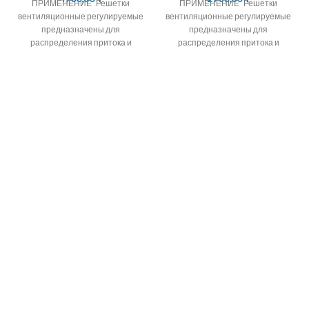
ПРИМЕНЕНИЕ Решетки
ПРИМЕНЕНИЕ Решетки
вентиляционные регулируемые
вентиляционные регулируемые
предназначены для
предназначены для
распределения притока и
распределения притока и
вытяжки воздуха в системах
вытяжки воздуха в системах
вентиляции,
вентиляции,
кондиционирования и
кондиционирования и
воздушного отопления
воздушного отопления
помещений
помещений