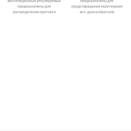
вентиляционные регулируемые
предназначены для
предназначены для
предотвращения перетекания
распределения притока и
воз- духа в обратном
вытяжки воздуха в системах
направлении в системах
вентиляции,
вентиляции,
кондиционирования и
кондиционирования,
воздушного отопления
воздушного отопления, а также
помещений