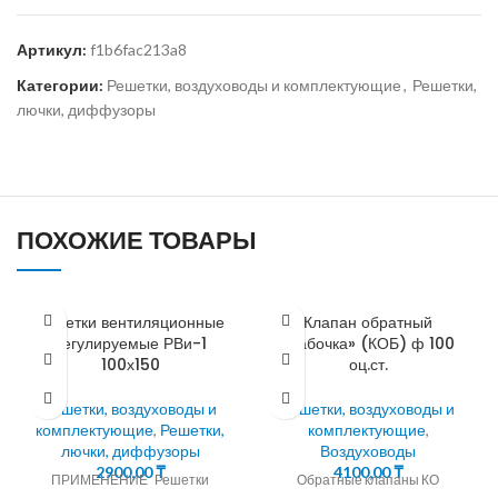
Артикул:
f1b6fac213a8
Категории:
Решетки, воздуховоды и комплектующие
,
Решетки,
лючки, диффузоры
ПОХОЖИЕ ТОВАРЫ
Решетки вентиляционные
Клапан обратный
регулируемые РВи-1
«бабочка» (КОБ) ф 100
100х150
оц.ст.
Решетки, воздуховоды и
Решетки, воздуховоды и
комплектующие
,
Решетки,
комплектующие
,
лючки, диффузоры
Воздуховоды
2900,00
₸
4100,00
₸
ПРИМЕНЕНИЕ Решетки
Обратные клапаны КО