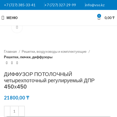
+7 (727) 385-33-41
+7 (727) 327-29-99
info@vso.kz
0
МЕНЮ
0,00
₸
Нажмите, чтобы увеличить
Главная
Решетки, воздуховоды и комплектующие
Решетки, лючки, диффузоры
ДИФФУЗОР ПОТОЛОЧНЫЙ
четырехпоточный регулируемый ДПР
450х450
21800,00
₸