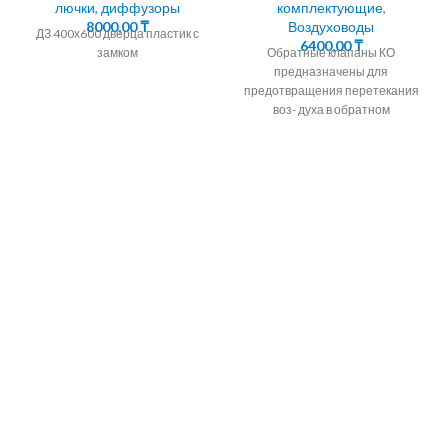
лючки, диффузоры
комплектующие
,
8000,00
₸
Воздуховоды
ДЗ 400х600 дверца пластик с
6400,00
₸
замком
Обратные клапаны КО
предназначены для
предотвращения перетекания
воз- духа в обратном
направлении в системах
вентиляции,
кондиционирования,
воздушного отопления, а также