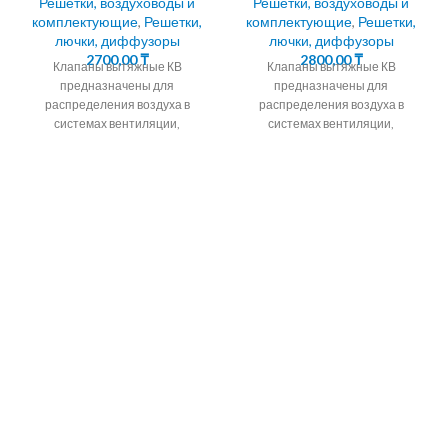
Решетки, воздуховоды и
Решетки, воздуховоды и
комплектующие
,
Решетки,
комплектующие
,
Решетки,
лючки, диффузоры
лючки, диффузоры
2700,00
₸
2800,00
₸
Клапаны вытяжные КВ
Клапаны вытяжные КВ
предназначены для
предназначены для
распределения воздуха в
распределения воздуха в
системах вентиляции,
системах вентиляции,
кондиционирования и
кондиционирования и
воздушного отопления
воздушного отопления
помещений любых типов жилых
помещений любых типов жилых
квартир, офисов,
квартир, офисов,