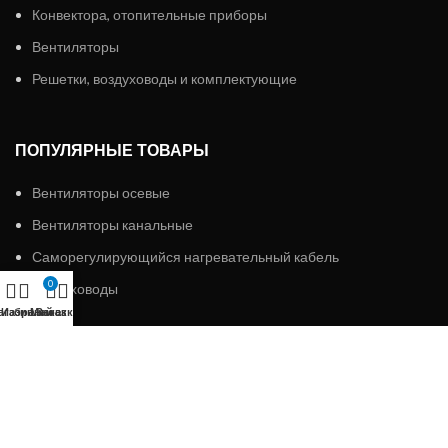
Конвектора, отопительные приборы
Вентиляторы
Решетки, воздуховоды и комплектующие
ПОПУЛЯРНЫЕ ТОВАРЫ
Вентиляторы осевые
Вентиляторы канальные
Саморегулирующийся нагревательный кабель
0
Воздуховоды
агазин
Избранное
Мой аккаунт
Заказ
ИП «АЛМЭКС»
2023 Все права защищены