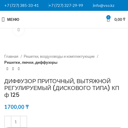
+7 (727) 385-33-41
+7 (727) 327-29-99
info@vso.kz
0
МЕНЮ
0,00
₸
Нажмите, чтобы увеличить
Главная
Решетки, воздуховоды и комплектующие
Решетки, лючки, диффузоры
ДИФФУЗОР ПРИТОЧНЫЙ, ВЫТЯЖНОЙ
РЕГУЛИРУЕМЫЙ (ДИСКОВОГО ТИПА) КП
ф 125
1700,00
₸