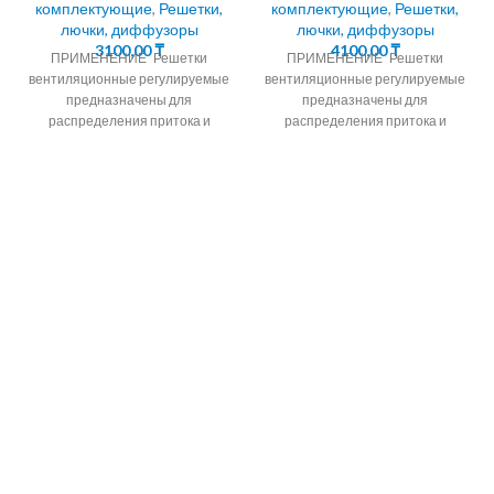
комплектующие
,
Решетки,
комплектующие
,
Решетки,
лючки, диффузоры
лючки, диффузоры
3100,00
₸
4100,00
₸
ПРИМЕНЕНИЕ Решетки
ПРИМЕНЕНИЕ Решетки
вентиляционные регулируемые
вентиляционные регулируемые
предназначены для
предназначены для
распределения притока и
распределения притока и
вытяжки воздуха в системах
вытяжки воздуха в системах
вентиляции,
вентиляции,
кондиционирования и
кондиционирования и
воздушного отопления
воздушного отопления
помещений
помещений