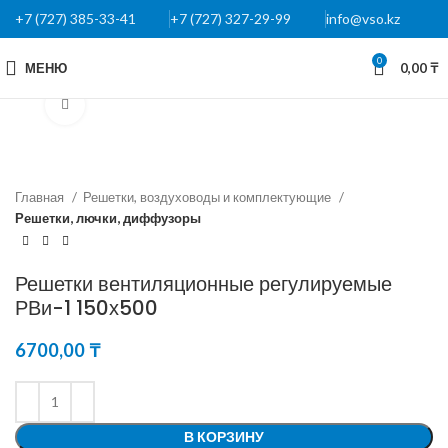
+7 (727) 385-33-41
+7 (727) 327-29-99
info@vso.kz
0
МЕНЮ
0,00
₸
Нажмите, чтобы увеличить
Главная
Решетки, воздуховоды и комплектующие
Решетки, лючки, диффузоры
Решетки вентиляционные регулируемые
РВи-1 150х500
6700,00
₸
В КОРЗИНУ