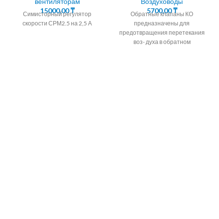
вентиляторам
Воздуховоды
15000,00
₸
5700,00
₸
Симисторный регулятор
Обратные клапаны КО
скорости СРМ2.5 на 2,5 А
предназначены для
предотвращения перетекания
воз- духа в обратном
направлении в системах
вентиляции,
кондиционирования,
воздушного отопления, а также