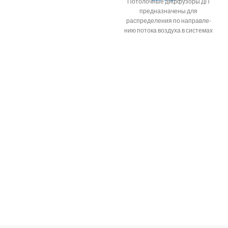
Потолочные диффузоры ДП
предназначены для
распределения по направле-
нию потока воздуха в системах
вентиляции,
кондиционирования и
воздушно- го отопления.
КОНСТРУКЦИЯ