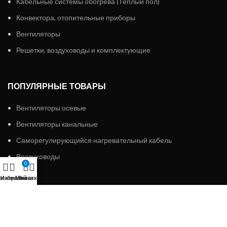
Кабельные системы обогрева (Теплый пол)
Конвектора, отопительные приборы
Вентиляторы
Решетки, воздуховоды и комплектующие
ПОПУЛЯРНЫЕ ТОВАРЫ
Вентиляторы осевые
Вентиляторы канальные
Саморегулирующийся нагревательный кабель
Воздуховоды
0
агазин
Избранное
Мой аккаунт
Заказ
ИП «АЛМЭКС»
2023 Все права защищены