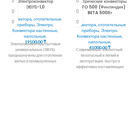
Электроконвектор
Электрические конвекторы
ЭВУБ-1,0
ENSTO 500 (Финляндия)
BETA 500Вт
Конвектора, отопительные
приборы
,
Электро.
Конвектора, отопительные
Конвектора настенные,
приборы
,
Электро.
напольные.
Конвектора настенные,
19500,00
₸
напольные.
Электроконвекторы бытовые
41000,00
₸
универсальные (ЭВУБ)
Современный, элегантный,
предназначены для отопления
безопасный и легкий в
жилых и промышленных
эксплуатации, быстро и
помещений методом
эффективно поставляющее
естественной конвекции. 90%
комфортное тепло. Снабжен
тепла кoнвeктoр передает
электронным или механическим
путем нагрева
термостатом , что