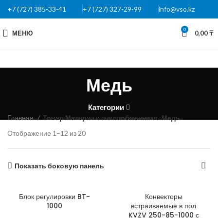
+7 (727) 385-33-41
+7 (727) 327-29-99
info@vso.kz
0
МЕНЮ
0,00
₸
Медь
Категории
Главная
Товар Материал теплообменника
Медь
Отображение 1–12 из 20
Показать боковую панель
Блок регулировки BT-
Конвекторы
1000
встраиваемые в пол
KVZV 250-85-1000 с