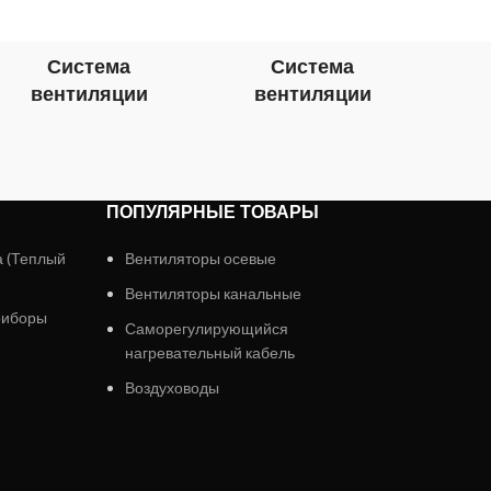
Система
Система
вентиляции
вентиляции
в
ПОПУЛЯРНЫЕ ТОВАРЫ
а (Теплый
Вентиляторы осевые
Вентиляторы канальные
риборы
Саморегулирующийся
нагревательный кабель
Воздуховоды