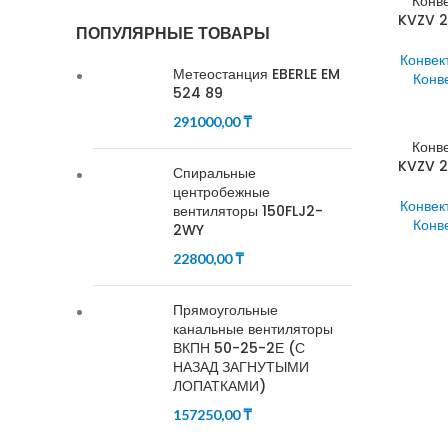
Конв
KVZV 2
ПОПУЛЯРНЫЕ ТОВАРЫ
Конвек
Метеостанция EBERLE EM
Конв
524 89
291000,00
₸
Конв
KVZV 2
Спиральные
центробежные
Конвек
вентиляторы 150FLJ2-
Конв
2WY
22800,00
₸
Прямоугольные
канальные вентиляторы
ВКПН 50-25-2Е (С
НАЗАД ЗАГНУТЫМИ
ЛОПАТКАМИ)
157250,00
₸