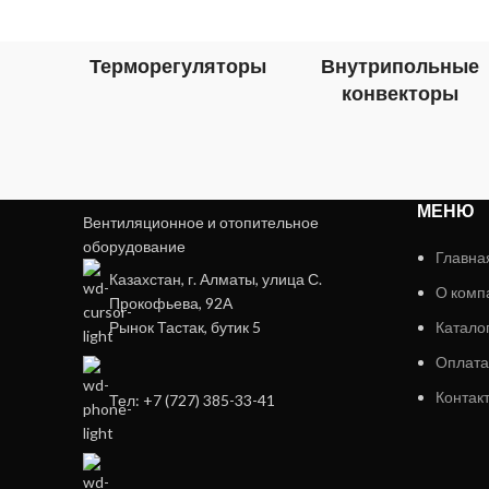
Терморегуляторы
Внутрипольные
конвекторы
МЕНЮ
Вентиляционное и отопительное
оборудование
Главна
Казахстан, г. Алматы, улица С.
О комп
Прокофьева, 92А
Рынок Тастак, бутик 5
Катало
Оплата
Контак
Тел: +7 (727) 385-33-41