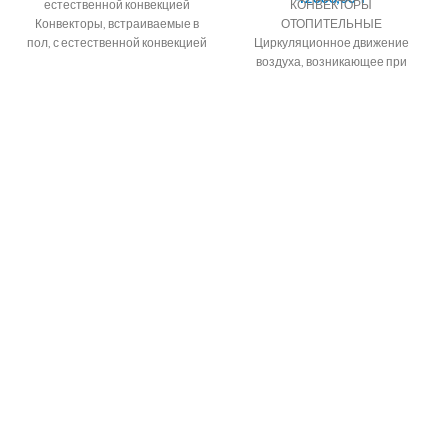
естественной конвекцией
КОНВЕКТОРЫ
Конвекторы, встраиваемые в
ОТОПИТЕЛЬНЫЕ
пол, с естественной конвекцией
Циркуляционное движение
являются современными
воздуха, возникающее при
приборами отопления, которые
обтекании поверхностей
часто используют
нагрева обогревательных
приборов, называется
конвекцией. Электрические
конвекторы AIRELEC Франция.
Основные положения