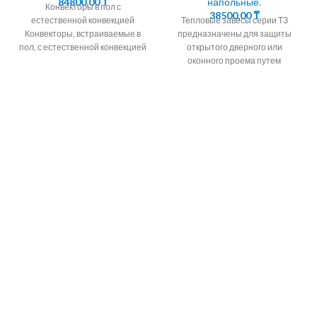
84800,00
₸
напольные.
Конвекторы в пол с
38500,00
₸
естественной конвекцией
Тепловые завесы серии ТЗ
Конвекторы, встраиваемые в
предназначены для защиты
пол, с естественной конвекцией
открытого дверного или
являются современными
оконного проема путем
приборами отопления, которые
создания струйной воздушной
часто используют
преграды, которая разделяет
воздушные