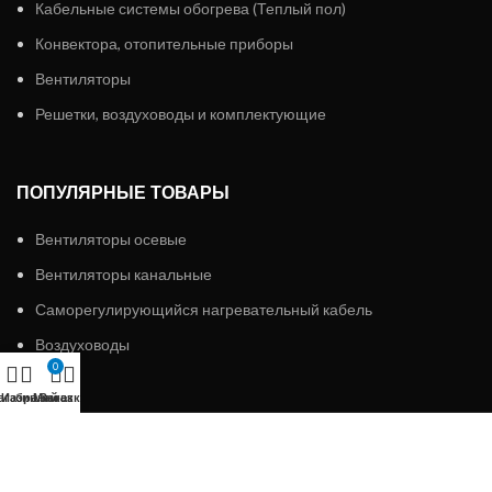
Кабельные системы обогрева (Теплый пол)
Конвектора, отопительные приборы
Вентиляторы
Решетки, воздуховоды и комплектующие
ПОПУЛЯРНЫЕ ТОВАРЫ
Вентиляторы осевые
Вентиляторы канальные
Саморегулирующийся нагревательный кабель
Воздуховоды
0
агазин
Избранное
Мой аккаунт
Заказ
ИП «АЛМЭКС»
2023 Все права защищены