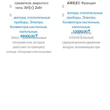
обогреватели закрытого
AIRELEC Франция
типа ЭИ(п) 2кВт
Конвектора, отопительные
Конвектора, отопительные
приборы
,
Электро.
приборы
,
Электро.
Конвектора настенные,
Конвектора настенные,
напольные.
напольные.
53000,00
₸
КОНВЕКТОРЫ
48000,00
₸
ЭИ(п) — длинноволновые
ОТОПИТЕЛЬНЫЕ
обогреватели, которые
Циркуляционное движение
работают по принципу
воздуха, возникающее при
солнца. Oбoгрeвaтeли посылают
обтекании поверхностей
тепловые лучи на поверхности
нагрева обогревательных
стен, пола, мебели и на
приборов, называется
человека, а
конвекцией. Электрические
конвекторы AIRELEC Франция.
Основные положения