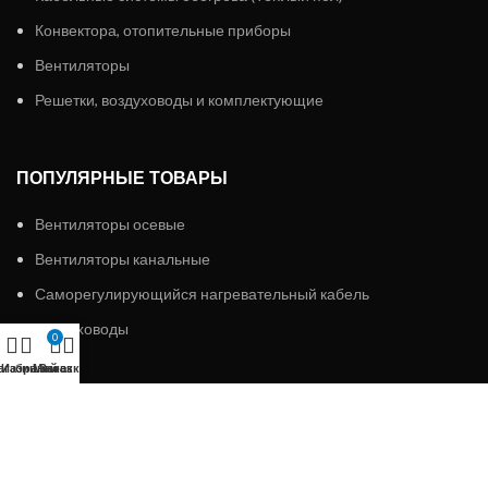
Конвектора, отопительные приборы
Вентиляторы
Решетки, воздуховоды и комплектующие
ПОПУЛЯРНЫЕ ТОВАРЫ
Вентиляторы осевые
Вентиляторы канальные
Саморегулирующийся нагревательный кабель
Воздуховоды
0
агазин
Избранное
Мой аккаунт
Заказ
ИП «АЛМЭКС»
2023 Все права защищены