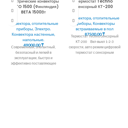
Электрические конвекторы
Термостат Techno
ENSTO 1500 (Финляндия)
сенсорный КТ-200
BETA 1500Вт
Конвектора, отопительные
Конвектора, отопительные
приборы
,
Конвекторы
приборы
,
Электро.
встраиваемые в пол
Конвектора настенные,
87500,00
₸
Термостат Techno сенсорный
напольные.
КТ-200 Вкл-выкл 1-2-3
49000,00
₸
Современный, элегантный,
скорости, авто режим цифровой
безопасный и легкий в
термостат с сенсорным
эксплуатации, быстро и
дисплеем контроль
эффективно поставляющее
температуры в помещении
комфортное тепло. Снабжен
электронным или механическим
термостатом , что