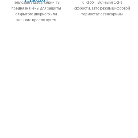
111500,00
₸
Тепловые завесы серии ТЗ
КТ-200 Вкл-выкл 1-2-3
предназначены для защиты
скорости, авто режим цифровой
открытого дверного или
термостат с сенсорным
оконного проема путем
дисплеем контроль
создания струйной воздушной
температуры в помещении
преграды, которая разделяет
воздушные