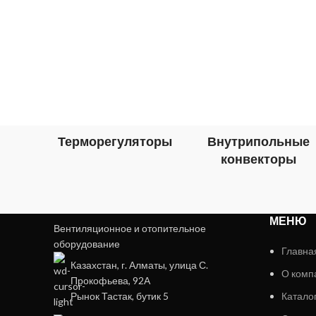
Терморегуляторы
Внутрипольные
конвекторы
МЕНЮ
Вентиляционное и отопительное
оборудование
Главна
Казахстан, г. Алматы, улица С.
О комп
Прокофьева, 92А
Рынок Тастак, бутик 5
Катало