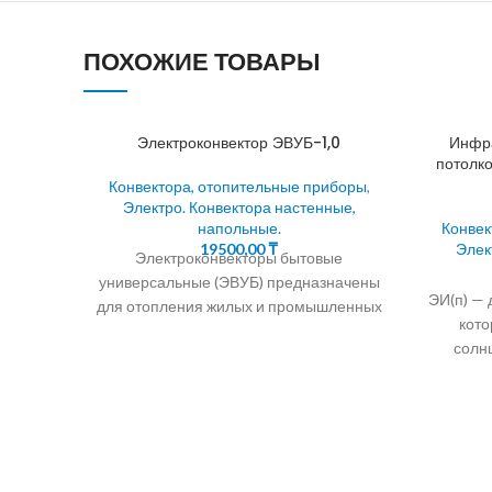
ПОХОЖИЕ ТОВАРЫ
Электроконвектор ЭВУБ-1,0
Инфра
потолко
Конвектора, отопительные приборы
,
Электро. Конвектора настенные,
напольные.
Конвек
19500,00
₸
Элек
Электроконвекторы бытовые
универсальные (ЭВУБ) предназначены
ЭИ(п) — 
для отопления жилых и промышленных
кото
помещений методом естественной
солн
конвекции. 90% тепла кoнвeктoр
теплов
передает путем нагрева
пол