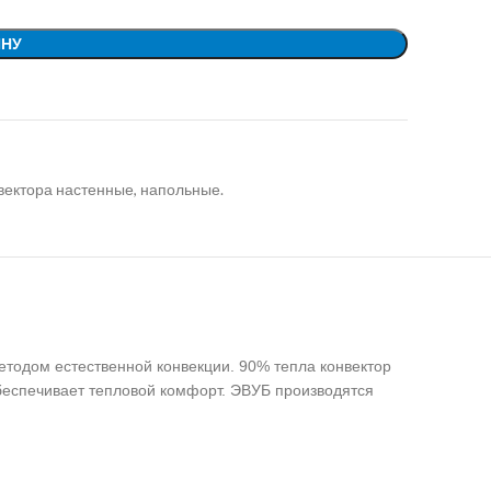
ИНУ
вектора настенные, напольные.
одом естественной конвекции. 90% тепла кoнвeктoр
беспечивает тепловой комфорт. ЭВУБ производятся