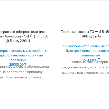
красные обогреватели для
Тепловые завесы ТЗ — 4,5 кВ
в «Армстронг» ЭИ (п) — 0,5А
660 куб.м/ч
(0,5 кВт/220В)
Конвектора, отопительные п
тора, отопительные приборы
,
Электро. Конвектора насте
тро. Конвектора настенные,
напольные.
напольные.
97000,00
₸
Тепловые завесы серии
25000,00
₸
длинноволновые обогреватели,
предназначены для защиты о
рые работают по принципу
дверного или оконного проем
ца. Oбoгрeвaтeли посылают
создания струйной возду
ые лучи на поверхности стен,
преграды, которая разде
а, мебели и на человека, а
воздушные