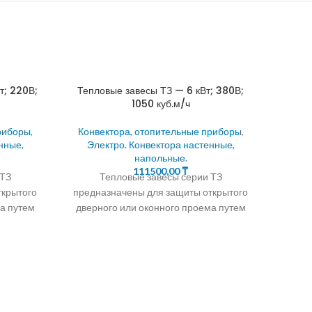
т; 220В;
Тепловые завесы ТЗ — 6 кВт; 380В;
1050 куб.м/ч
риборы
,
Конвектора, отопительные приборы
,
нные,
Электро. Конвектора настенные,
напольные.
111500,00
₸
 ТЗ
Тепловые завесы серии ТЗ
ткрытого
предназначены для защиты открытого
Электр
а путем
дверного или оконного проема путем
шной
создания струйной воздушной
ляет
преграды, которая разделяет
Конв
воздушные
Эл
Совре
и л