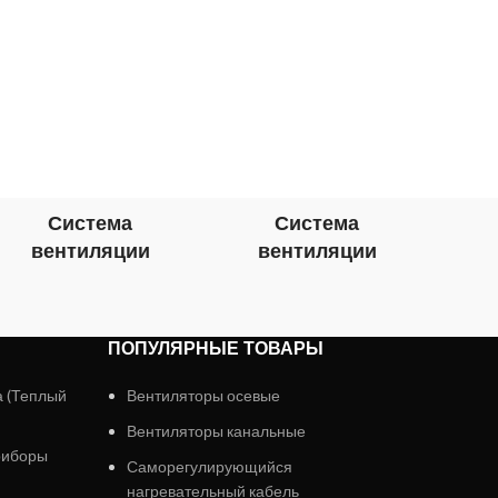
к
эл
Система
Система
вентиляции
вентиляции
в
ПОПУЛЯРНЫЕ ТОВАРЫ
а (Теплый
Вентиляторы осевые
Вентиляторы канальные
риборы
Саморегулирующийся
нагревательный кабель