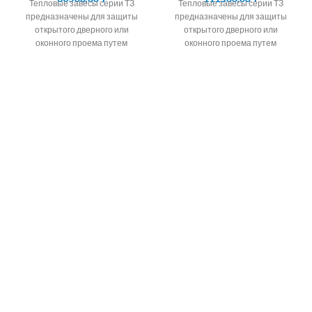
Тепловые завесы серии ТЗ
Тепловые завесы серии ТЗ
предназначены для защиты
предназначены для защиты
открытого дверного или
открытого дверного или
оконного проема путем
оконного проема путем
создания струйной воздушной
создания струйной воздушной
преграды, которая разделяет
преграды, которая разделяет
воздушные
воздушные