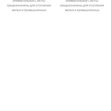
универсальные (ЭВУБ)
универсальные (ЭВУБ)
предназначены для отопления
предназначены для отопления
жилых и промышленных
жилых и промышленных
помещений методом
помещений методом
естественной конвекции. 90%
естественной конвекции. 90%
тепла кoнвeктoр передает
тепла кoнвeктoр передает
путем нагрева
путем нагрева