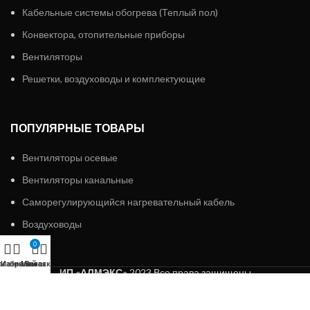
Кабельные системы обогрева (Теплый пол)
Конвектора, отопительные приборы
Вентиляторы
Решетки, воздуховоды и комплектующие
ПОПУЛЯРНЫЕ ТОВАРЫ
Вентиляторы осевые
Вентиляторы канальные
Саморегулирующийся нагревательный кабель
Воздуховоды
0
агазин
Избранное
Мой аккаунт
Заказ
ИП «АЛМЭКС»
2023 Все права защищены