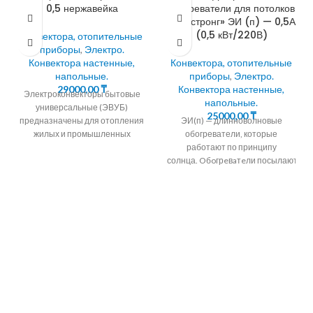
0,5 нержавейка
обогреватели для потолков
«Армстронг» ЭИ (п) — 0,5А
(0,5 кВт/220В)
Конвектора, отопительные
приборы
,
Электро.
Конвектора настенные,
Конвектора, отопительные
напольные.
приборы
,
Электро.
29000,00
₸
Конвектора настенные,
Электроконвекторы бытовые
напольные.
универсальные (ЭВУБ)
25000,00
₸
предназначены для отопления
ЭИ(п) — длинноволновые
жилых и промышленных
обогреватели, которые
помещений методом
работают по принципу
естественной конвекции. 90%
солнца. Oбoгрeвaтeли посылают
тепла кoнвeктoр передает
тепловые лучи на поверхности
путем нагрева
стен, пола, мебели и на
человека, а