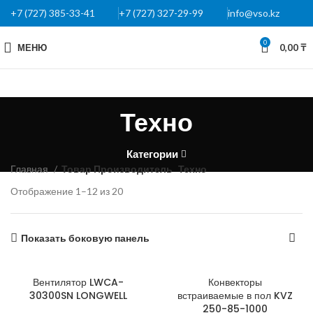
+7 (727) 385-33-41
+7 (727) 327-29-99
info@vso.kz
0
МЕНЮ
0,00
₸
Техно
Категории
Главная
Товар Производитель
Техно
Отображение 1–12 из 20
Показать боковую панель
Вентилятор LWCA-
Конвекторы
30300SN LONGWELL
встраиваемые в пол KVZ
250-85-1000