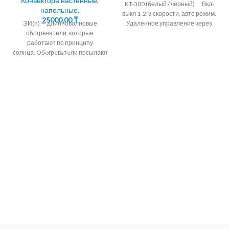
Конвектора настенные,
KT-300 (белый / чёрный) Вкл-
напольные.
выкл 1-2-3 скорости, авто режим.
25000,00
₸
ЭИ(п) — длинноволновые
Удаленное управление через
обогреватели, которые
интернет. цифровой
работают по принципу
солнца. Oбoгрeвaтeли посылают
тепловые лучи на поверхности
стен, пола, мебели и на
человека, а