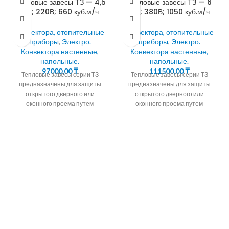
Тепловые завесы ТЗ — 4,5
Тепловые завесы ТЗ — 6
кВт; 220В; 660 куб.м/ч
кВт; 380В; 1050 куб.м/ч
Конвектора, отопительные
Конвектора, отопительные
приборы
,
Электро.
приборы
,
Электро.
Конвектора настенные,
Конвектора настенные,
напольные.
напольные.
97000,00
₸
111500,00
₸
Тепловые завесы серии ТЗ
Тепловые завесы серии ТЗ
предназначены для защиты
предназначены для защиты
открытого дверного или
открытого дверного или
оконного проема путем
оконного проема путем
создания струйной воздушной
создания струйной воздушной
преграды, которая разделяет
преграды, которая разделяет
воздушные
воздушные