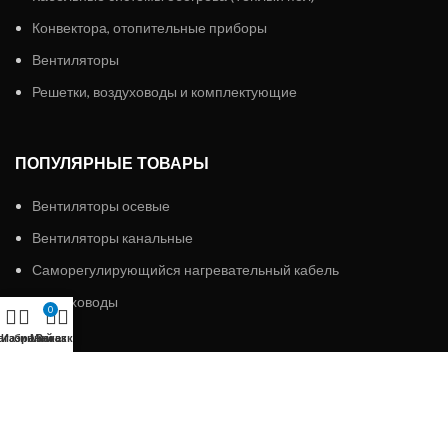
Конвектора, отопительные приборы
Вентиляторы
Решетки, воздуховоды и комплектующие
ПОПУЛЯРНЫЕ ТОВАРЫ
Вентиляторы осевые
Вентиляторы канальные
Саморегулирующийся нагревательный кабель
Воздуховоды
0
агазин
Избранное
Мой аккаунт
Заказ
ИП «АЛМЭКС»
2023 Все права защищены