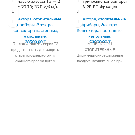
Тепловые завесы ТЗ — 2
Электрические конвекторы
кВт; 220В; 320 куб.м/ч
AIRELEC Франция
Конвектора, отопительные
Конвектора, отопительные
приборы
,
Электро.
приборы
,
Электро.
Конвектора настенные,
Конвектора настенные,
напольные.
напольные.
38500,00
₸
53000,00
₸
Тепловые завесы серии ТЗ
КОНВЕКТОРЫ
предназначены для защиты
ОТОПИТЕЛЬНЫЕ
открытого дверного или
Циркуляционное движение
оконного проема путем
воздуха, возникающее при
создания струйной воздушной
обтекании поверхностей
преграды, которая разделяет
нагрева обогревательных
воздушные
приборов, называется
конвекцией. Электрические
конвекторы AIRELEC Франция.
Основные положения