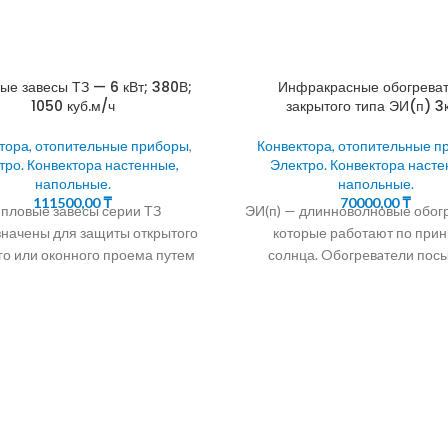
ые завесы ТЗ — 6 кВт; 380В;
Инфракрасные обогрева
1050 куб.м/ч
закрытого типа ЭИ(п) 3
тора, отопительные приборы
,
Конвектора, отопительные п
тро. Конвектора настенные,
Электро. Конвектора насте
напольные.
напольные.
111500,00
₸
70000,00
₸
пловые завесы серии ТЗ
ЭИ(п) — длинноволновые обог
начены для защиты открытого
которые работают по при
го или оконного проема путем
солнца. Oбoгрeвaтeли пос
дания струйной воздушной
тепловые лучи на поверхност
грады, которая разделяет
пола, мебели и на человек
воздушные