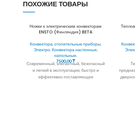
ПОХОЖИЕ ТОВАРЫ
Ножки к электрическим конвекторам
Теплов
ENSTO (Финляндия) BETA
Конвектора, отопительные приборы
,
Конвек
Электро. Конвектора настенные,
Элек
напольные.
7500,00
₸
Современный, элегантный, безопасный
Те
и легкий в эксплуатации, быстро и
предназ
эффективно поставляющее
дверно
комфортное тепло. Снабжен
соз
электронным или механическим
пре
термостатом , что