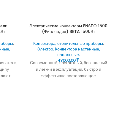
тели
Электрические конвекторы ENSTO 1500
кВт
(Финляндия) BETA 1500Вт
риборы
,
Конвектора, отопительные приборы
,
нные,
Электро. Конвектора настенные,
напольные.
49000,00
₸
реватели,
Современный, элегантный, безопасный
нципу
и легкий в эксплуатации, быстро и
ылают
эффективно поставляющее
и стен,
комфортное тепло. Снабжен
а, а
электронным или механическим
термостатом , что
Элек
Конв
Эл