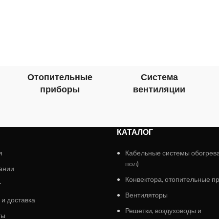
Отопительные
Система
приборы
вентиляции
КАТАЛОГ
я
Кабельные системы обогрев
пол)
ании
Конвектора, отопительные п
г
Вентиляторы
 и доставка
Решетки, воздуховоды и
ты