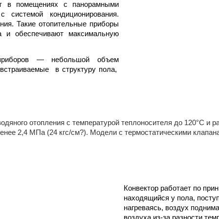
ют в помещениях с панорамными
 системой кондиционирования.
ния. Такие отопительные приборы
а и обеспечивают максимальную
 приборов — небольшой объем
, встраиваемые в структуру пола,
одяного отопления с температурой теплоносителя до 120°С и р
енее 2,4 МПа (24 кгс/см?). Модели с термостатическими клапа
Конвектор работает по при
находящийся у пола, поступ
нагреваясь, воздух подним
воздуха из-за разности те