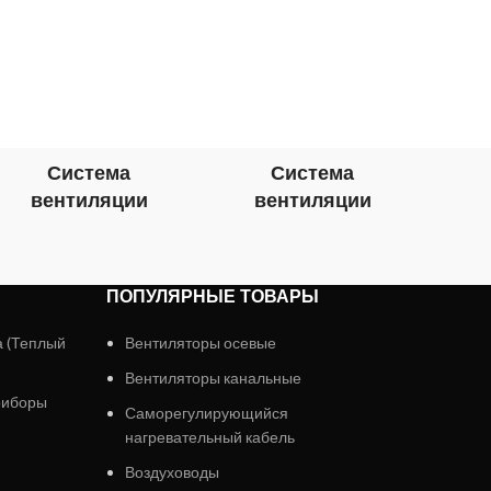
КО
Цирк
в
поверх
при
Элек
Система
Система
Фр
вентиляции
вентиляции
в
ПОПУЛЯРНЫЕ ТОВАРЫ
а (Теплый
Вентиляторы осевые
Вентиляторы канальные
риборы
Саморегулирующийся
нагревательный кабель
Воздуховоды