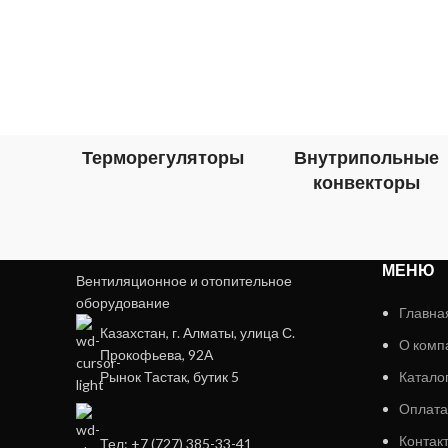
Терморегуляторы
Внутрипольные
конвекторы
МЕНЮ
Вентиляционное и отопительное
оборудование
Главна
Казахстан, г. Алматы, улица С.
О комп
Прокофьева, 92А
Рынок Тастак, бутик 5
Катало
Оплата
Контак
Тел: +7 (727) 385-33-41