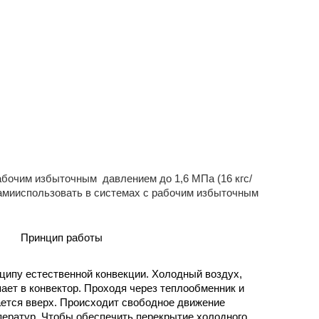
абочим избыточным давлением до 1,6 МПа (16 кгс/
намииспользовать в системах с рабочим избыточным
Принцип работы
нципу естественной конвекции. Холодный воздух,
ает в конвектор. Проходя через теплообменник и
ается вверх. Происходит свободное движение
мператур. Чтобы обеспечить перекрытие холодного