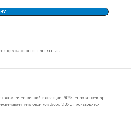
ИНУ
вектора настенные, напольные.
одом естественной конвекции. 90% тепла кoнвeктoр
беспечивает тепловой комфорт. ЭВУБ производятся