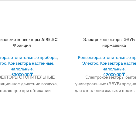
ические конвекторы AIRELEC
Электроконвекторы ЭВУБ 
Франция
нержавейка
тора, отопительные приборы
,
Конвектора, отопительные п
тро. Конвектора настенные,
Электро. Конвектора насте
напольные.
напольные.
53000,00
₸
42000,00
₸
ВЕКТОРЫ ОТОПИТЕЛЬНЫЕ
Электроконвекторы быто
яционное движение воздуха,
универсальные (ЭВУБ) предн
зникающее при обтекании
для отопления жилых и пром
стей нагрева обогревательных
помещений методом естест
ров, называется конвекцией.
конвекции. 90% тепла кoнв
ические конвекторы AIRELEC
передает путем нагрев
ция. Основные положения