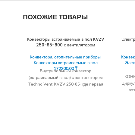
ПОХОЖИЕ ТОВАРЫ
Конвекторы встраиваемые в пол KVZV
Электр
250-85-800 с вентилятором
Конвектора, отопительные приборы
,
Конвек
Конвекторы встраиваемые в пол
Элек
172200,00
₸
Внутрипольный конвектор
КОН
(встраиваемый в пол) с вентилятором
Циркул
Techno Vent KVZV 250-85- где первая
во
цифры — Ширина, мм ; Вторая цифра
поверхно
прибо
Электр
Фран