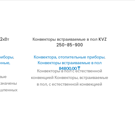
2кВт
Конвекторы встраиваемые в пол KVZ
250-85-900
риборы
,
Конвектора, отопительные приборы
,
нные,
Конвекторы встраиваемые в пол
84800,00
₸
Конвекторы в пол с естественной
вые
конвекцией Конвекторы, встраиваемые
азначены
в пол, с естественной конвекцией
Э
ышленных
являются современными приборами
венной
отопления, которые часто используют
eктoр
Конв
Эл
а
Э
униве