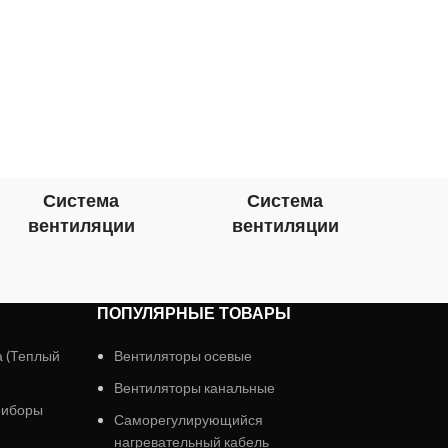
для о
пом
ко
Система
Система
вентиляции
вентиляции
в
ПОПУЛЯРНЫЕ ТОВАРЫ
а (Теплый
Вентиляторы осевые
Вентиляторы канальные
риборы
Саморегулирующийся
нагревательный кабель