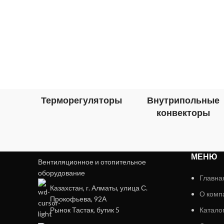
Терморегуляторы
Внутрипольные
конвекторы
МЕНЮ
Вентиляционное и отопительное
оборудование
Главна
Казахстан, г. Алматы, улица С.
О комп
Прокофьева, 92А
Рынок Тастак, бутик 5
Катало