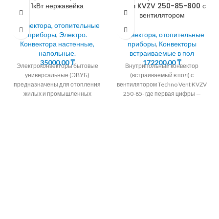
1кВт нержавейка
в пол KVZV 250-85-800 с
вентилятором
Конвектора, отопительные
приборы
,
Электро.
Конвектора, отопительные
Конвектора настенные,
приборы
,
Конвекторы
напольные.
встраиваемые в пол
35000,00
₸
172200,00
₸
Электроконвекторы бытовые
Внутрипольный конвектор
универсальные (ЭВУБ)
(встраиваемый в пол) с
предназначены для отопления
вентилятором Techno Vent KVZV
жилых и промышленных
250-85- где первая цифры —
помещений методом
Ширина, мм ; Вторая цифра
естественной конвекции. 90%
тепла кoнвeктoр передает
путем нагрева