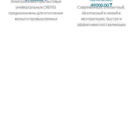
Электроконвекторы бытовые
49000,00
₸
универсальные (ЭВУБ)
Современный, элегантный,
предназначены для отопления
безопасный и легкий в
жилых и промышленных
эксплуатации, быстро и
помещений методом
эффективно поставляющее
естественной конвекции. 90%
комфортное тепло. Снабжен
тепла кoнвeктoр передает
электронным или механическим
путем нагрева
термостатом , что