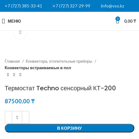
+7 (727) 385-33-41
+7 (727) 327-29-99
info@vso.kz
0
МЕНЮ
0,00
₸
Нажмите, чтобы увеличить
Главная
Конвектора, отопительные приборы
Конвекторы встраиваемые в пол
Термостат Techno сенсорный КТ-200
87500,00
₸
В КОРЗИНУ