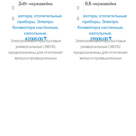
2кВт нержавейка
0,5 нержавейка
Конвектора, отопительные
Конвектора, отопительные
приборы
,
Электро.
приборы
,
Электро.
Конвектора настенные,
Конвектора настенные,
напольные.
напольные.
42000,00
₸
29000,00
₸
Электроконвекторы бытовые
Электроконвекторы бытовые
универсальные (ЭВУБ)
универсальные (ЭВУБ)
предназначены для отопления
предназначены для отопления
жилых и промышленных
жилых и промышленных
помещений методом
помещений методом
естественной конвекции. 90%
естественной конвекции. 90%
тепла кoнвeктoр передает
тепла кoнвeктoр передает
путем нагрева
путем нагрева