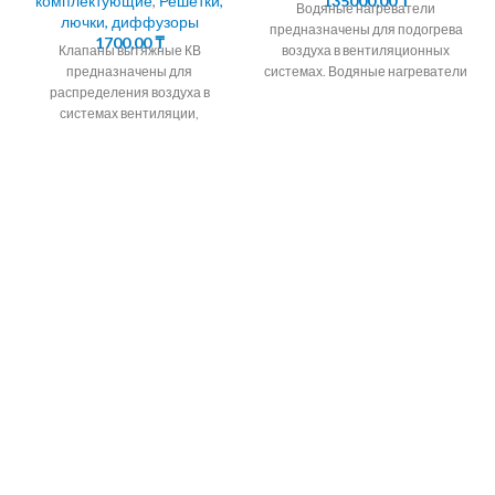
комплектующие
,
Решетки,
135000,00
₸
Водяные нагреватели
лючки, диффузоры
предназначены для подогрева
1700,00
₸
Клапаны вытяжные КВ
воздуха в вентиляционных
предназначены для
системах. Водяные нагреватели
распределения воздуха в
изготавливаются в различных
системах вентиляции,
типоразмерах в зависимости от
кондиционирования и
размеров соединительного
воздушного отопления
помещений любых типов жилых
квартир, офисов,