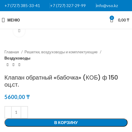
+7 (727) 385-33-41
+7 (727) 327-29-99
info@vso.kz
0
МЕНЮ
0,00
₸
Нажмите, чтобы увеличить
Главная
Решетки, воздуховоды и комплектующие
Воздуховоды
Клапан обратный «бабочка» (КОБ) ф 150
оц.ст.
5600,00
₸
В КОРЗИНУ