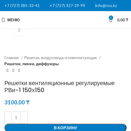
+7 (727) 385-33-41
+7 (727) 327-29-99
info@vso.kz
0
МЕНЮ
0,00
₸
Нажмите, чтобы увеличить
Главная
Решетки, воздуховоды и комплектующие
Решетки, лючки, диффузоры
Решетки вентиляционные регулируемые
РВи-1 150х150
3100,00
₸
В КОРЗИНУ