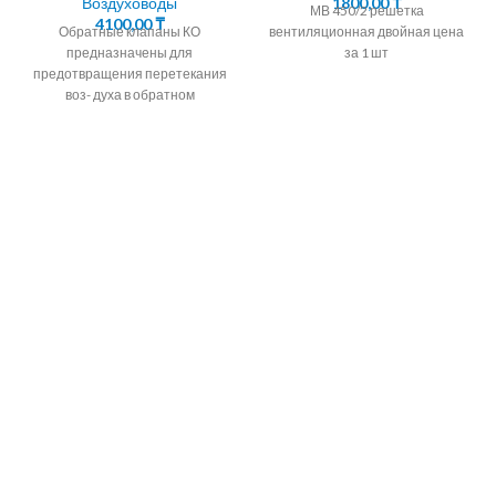
Воздуховоды
1800,00
₸
МВ 450/2 решетка
4100,00
₸
Обратные клапаны КО
вентиляционная двойная цена
предназначены для
за 1 шт
предотвращения перетекания
воз- духа в обратном
направлении в системах
вентиляции,
кондиционирования,
воздушного отопления, а также