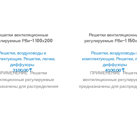
ешетки вентиляционные
Решетки вентиляционн
улируемые РВи-1 100х200
регулируемые РВи-1 150
Решетки, воздуховоды и
Решетки, воздуховоды 
лектующие
,
Решетки, лючки,
комплектующие
,
Решетки, 
диффузоры
диффузоры
3100,00
₸
4100,00
₸
ПРИМЕНЕНИЕ Решетки
ПРИМЕНЕНИЕ Решетк
иляционные регулируемые
вентиляционные регулир
азначены для распределения
предназначены для распред
 и вытяжки воздуха в системах
притока и вытяжки воздуха в 
ляции, кондиционирования и
вентиляции, кондициониров
шного отопления помещений
воздушного отопления пом