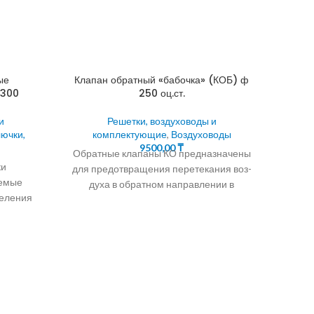
ые
Клапан обратный «бабочка» (КОБ) ф
х300
250 оц.ст.
и
Решетки, воздуховоды и
лючки,
комплектующие
,
Воздуховоды
9500,00
₸
Обратные клапаны КО предназначены
и
для предотвращения перетекания воз-
Водян
уемые
духа в обратном направлении в
еления
системах вентиляции,
системах
кондиционирования, воздушного
ком
ания и
отопления, а также
ещений
Водян
вент
на
различ