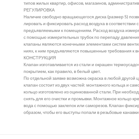
типов жилых квартир, офисов, магазинов, администрат
РЕГУЛИРОВКА
Наличие свободно вращающегося диска (размер S) позво
лировать и фиксировать расход воздуха в соответствии 
предъявляемыми к помещениям. Расход воздуха измер
с помощью измерительных трубок по перепаду давления 
клапаны являются конечными элементами систем венти
ниях, к ним предъявляются повышенные требования к в
КОНСТРУКЦИЯ
Клапан изготавливается из стали и окрашен термоуса
покрытием, как правило, в белый цвет.
По отдельной заявке возможна окраска в любой другой ц
клапан состоит из двух частей: монтажного кольца и са
кольцо изготовлено из оцинкованной стали. При необхо
снять для его очистки и промывки. Монтажное кольцо кре
вода с помощью заклепок или саморезов. Клапан фикси
образом, чтобы его выступы попали в резьбовые канавки