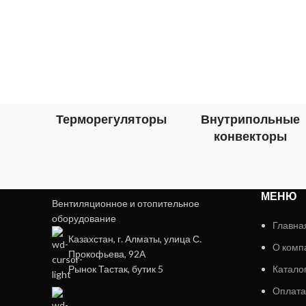
Терморегуляторы
Внутрипольные
конвекторы
МЕНЮ
Вентиляционное и отопительное
оборудование
Главна
Казахстан, г. Алматы, улица С.
О комп
Прокофьева, 92А
Рынок Тастак, бутик 5
Катало
Оплата