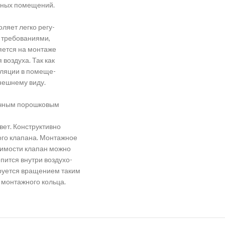
ивных помещений.
ляет легко регу-
с требованиями,
яется на монтаже
воздуха. Так как
ляции в помеще-
нешнему виду.
дочным порошковым
вет. Конструктивно
мого клапана. Монтажное
димости клапан можно
пится внутри воздухо-
руется вращением таким
 монтажного кольца.