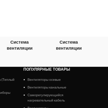
о
Система
Система
вентиляции
вентиляции
в
ПОПУЛЯРНЫЕ ТОВАРЫ
а (Теплый
Вентиляторы осевые
Вентиляторы канальные
риборы
Саморегулирующийся
нагревательный кабель
Воздуховоды