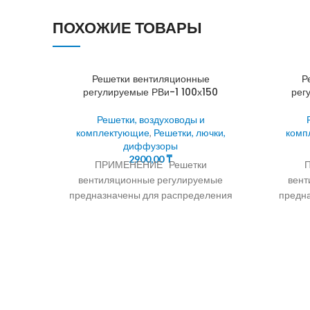
ПОХОЖИЕ ТОВАРЫ
Решетки вентиляционные
Р
регулируемые РВи-1 100х150
рег
Решетки, воздуховоды и
комплектующие
,
Решетки, лючки,
комп
диффузоры
2900,00
₸
ПРИМЕНЕНИЕ Решетки
вентиляционные регулируемые
вент
предназначены для распределения
предн
притока и вытяжки воздуха в системах
притока
вентиляции, кондиционирования и
венти
воздушного отопления помещений
возду