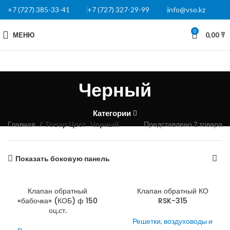
+7 (727) 385-33-41
+7 (727) 327-29-99
info@vso.kz
0
МЕНЮ
0,00
₸
Черный
Категории
Главная
Товар Цвет
Черный
Представлено 2 товара
Показать боковую панель
Клапан обратный
Клапан обратный КО
«бабочка» (КОБ) ф 150
RSK-315
оц.ст.
Решетки, воздуховоды и