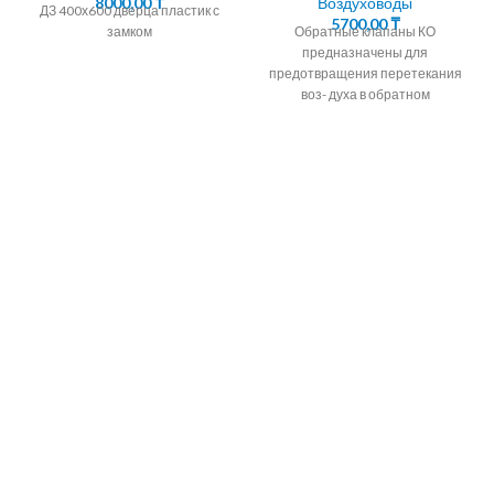
8000,00
₸
Воздуховоды
ДЗ 400х600 дверца пластик с
5700,00
₸
замком
Обратные клапаны КО
предназначены для
предотвращения перетекания
воз- духа в обратном
направлении в системах
вентиляции,
кондиционирования,
воздушного отопления, а также