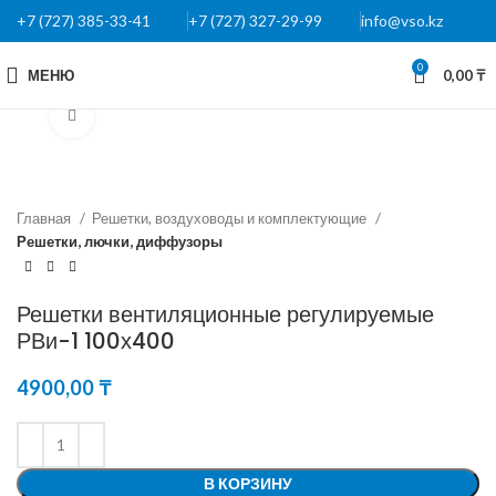
+7 (727) 385-33-41
+7 (727) 327-29-99
info@vso.kz
0
МЕНЮ
0,00
₸
Нажмите, чтобы увеличить
Главная
Решетки, воздуховоды и комплектующие
Решетки, лючки, диффузоры
Решетки вентиляционные регулируемые
РВи-1 100х400
4900,00
₸
В КОРЗИНУ