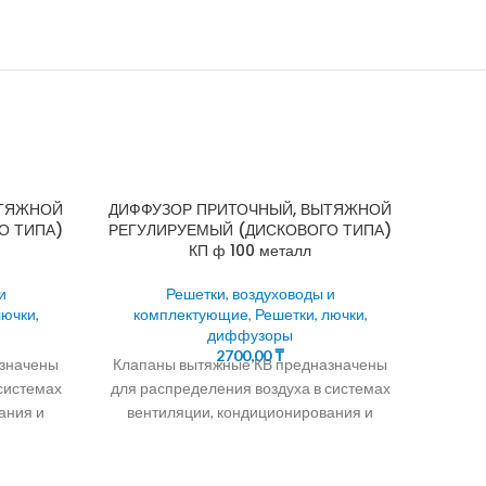
ЫТЯЖНОЙ
ДИФФУЗОР ПРИТОЧНЫЙ, ВЫТЯЖНОЙ
О ТИПА)
РЕГУЛИРУЕМЫЙ (ДИСКОВОГО ТИПА)
КП ф 100 металл
и
Решетки, воздуховоды и
лючки,
комплектующие
,
Решетки, лючки,
диффузоры
2700,00
₸
азначены
Клапаны вытяжные КВ предназначены
системах
для распределения воздуха в системах
ания и
вентиляции, кондиционирования и
Д
ещений
воздушного отопления помещений
офисов,
любых типов жилых квартир, офисов,