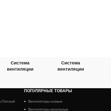
ко
предн
на
конд
Система
Система
вентиляции
вентиляции
в
ПОПУЛЯРНЫЕ ТОВАРЫ
а (Теплый
Вентиляторы осевые
Вентиляторы канальные