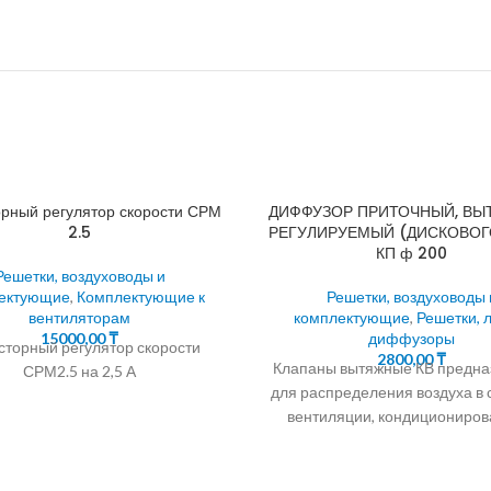
рный регулятор скорости СРМ
ДИФФУЗОР ПРИТОЧНЫЙ, В
2.5
РЕГУЛИРУЕМЫЙ (ДИСКОВОГ
КП ф 200
Решетки, воздуховоды и
ектующие
,
Комплектующие к
Решетки, воздуховоды 
вентиляторам
комплектующие
,
Решетки, 
15000,00
₸
диффузоры
торный регулятор скорости
2800,00
₸
Клапаны вытяжные КВ предн
СРМ2.5 на 2,5 А
для распределения воздуха в 
вентиляции, кондициониров
воздушного отопления пом
любых типов жилых квартир, 