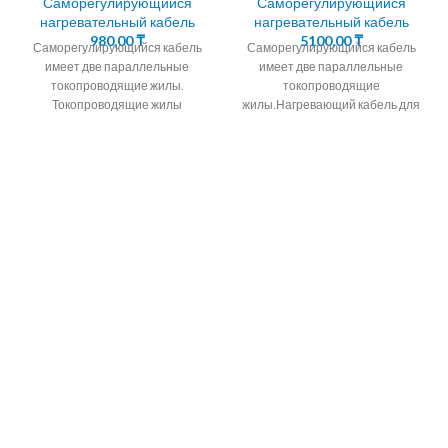
Саморегулирующийся
Саморегулирующийся
нагревательный кабель
нагревательный кабель
980,00
₸
5100,00
₸
Саморегулирующийся кабель
Саморегулирующийся кабель
имеет две параллельные
имеет две параллельные
токопроводящие жилы.
токопроводящие
Токопроводящие жилы
жилы.Нагревающий кабель для
окружены саморегулирующейся
удаления льда и снега
полупроводниковой матрицей.
Саморегулирующийся
Алмэкс предлагает кабель
кабель для обогрева водостоков
саморегулирующийся
и ливневок
подогревающий корейских