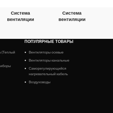
Система
Система
вентиляции
вентиляции
в
ПОПУЛЯРНЫЕ ТОВАРЫ
а (Теплый
Вентиляторы осевые
Вентиляторы канальные
риборы
Саморегулирующийся
нагревательный кабель
Воздуховоды