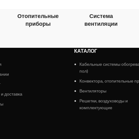
Отопительные
Система
приборы
вентиляции
КАТАЛОГ
я
Кабельные системы обогрев
пол)
ании
Конвектора, отопительные п
г
Вентиляторы
 и доставка
Решетки, воздуховоды и
ты
комплектующие