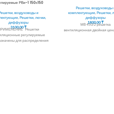
улируемые РВи-1 150х150
Решетки, воздуховоды 
Решетки, воздуховоды и
комплектующие
,
Решетки, 
лектующие
,
Решетки, лючки,
диффузоры
диффузоры
1800,00
₸
МВ 450/2 решетка
3100,00
₸
ПРИМЕНЕНИЕ Решетки
вентиляционная двойная цена
иляционные регулируемые
азначены для распределения
 и вытяжки воздуха в системах
ляции, кондиционирования и
шного отопления помещений