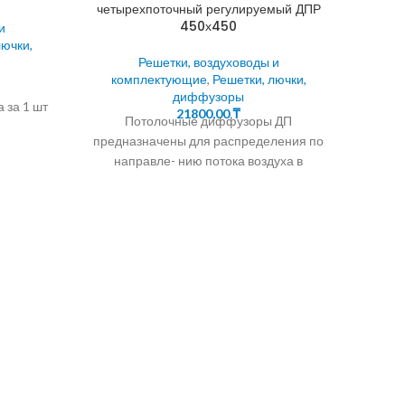
четырехпоточный регулируемый ДПР
450х450
и
лючки,
Решетки, воздуховоды и
комплектующие
,
Решетки, лючки,
диффузоры
 за 1 шт
21800,00
₸
Потолочные диффузоры ДП
предназначены для распределения по
направле- нию потока воздуха в
ДИФФ
системах вентиляции,
РЕГУЛ
кондиционирования и воздушно- го
отопления. КОНСТРУКЦИЯ
ко
Клапа
для ра
вен
воз
любы