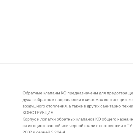
Обратные клапаны КО предназначены для предотвращен
духа в обратном направлении в системах вентиляции, к
воздушного отопления, а также в других санитарно-техн
КОНСТРУКЦИЯ
Корпус и лопатки обратных клапанов КО общего назначе
ся из оцинкованной или черной стали в соотвествии с Т
2002 и серией 5.904-4.