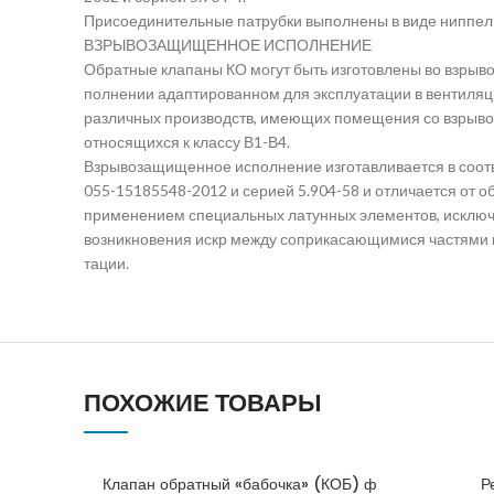
Присоединительные патрубки выполнены в виде ниппел
ВЗРЫВОЗАЩИЩЕННОЕ ИСПОЛНЕНИЕ
Обратные клапаны КО могут быть изготовлены во взры
полнении адаптированном для эксплуатации в вентиля
различных производств, имеющих помещения со взрыв
относящихся к классу В1-В4.
Взрывозащищенное исполнение изготавливается в соотв
055-15185548-2012 и серией 5.904-58 и отличается от 
применением специальных латунных элементов, исклю
возникновения искр между соприкасающимися частями в
тации.
ПОХОЖИЕ ТОВАРЫ
Клапан обратный «бабочка» (КОБ) ф
Р