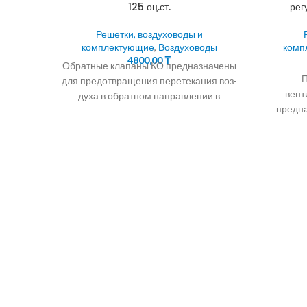
125 оц.ст.
рег
Решетки, воздуховоды и
комплектующие
,
Воздуховоды
комп
4800,00
₸
Обратные клапаны КО предназначены
для предотвращения перетекания воз-
вент
духа в обратном направлении в
предн
системах вентиляции,
притока
кондиционирования, воздушного
венти
отопления, а также
возду