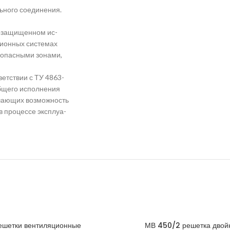
ьного соединения.
возащищенном ис-
ционных системах
оопасными зонами,
етствии с ТУ 4863-
общего исполнения
чающих возможность
 процессе эксплуа-
ешетки вентиляционные
МВ 450/2 решетка двой