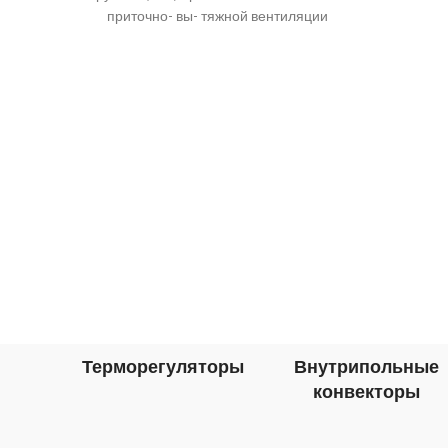
приточно- вы- тяжной вентиляции
промышленных и общественных
зданий. Они компактны и легко
Терморегуляторы
Внутрипольные
конвекторы