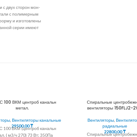
 с двух сторон мон-
стали с полимерным
форму и изготовлены
данной серии имеют
 100 ВКМ центроб канальн
Спиральные центробеж
метал.
вентиляторы 150FLJ2-
яторы
,
Вентиляторы канальные
Вентиляторы
,
Вентилят
29500,00
₸
радиальные
 100 ВКМ (центроб канальн
22800,00
₸
Спиральные центробеж
л. ( м3/ч 270) 73 Вт; 350Па