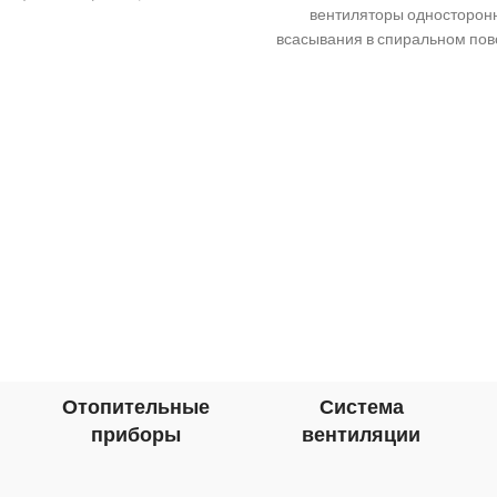
вентиляторы односторон
всасывания в спиральном по
корпусе с крыльчаткой, устан
на оси трехфазного асинхронн
рименение Приточно-выт
Отопительные
Система
приборы
вентиляции