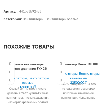
Артикул:
441ba8b924a3
Категории:
Вентиляторы
,
Вентиляторы осевые
ПОХОЖИЕ ТОВАРЫ
Осевые вентиляторы
Вентилятор Вентс ВК 100
низкого давления FX-25
Вентиляторы
,
Вентиляторы
Вентиляторы
,
Вентиляторы
канальные
осевые
33500,00
₸
Вентилятор Вентс ВК 100
16800,00
₸
Осевой вентилятор низкого
используется в системах
давления FX-25 купить Осевые
приточной и вытяжной
вентиляторы низкого давления.
вентиляции. Исполнение
Размер по крепежным болтам
пластик АВС, температура