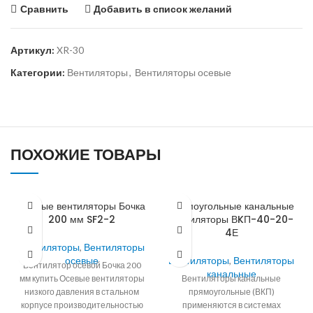
Сравнить
Добавить в список желаний
Артикул:
XR-30
Категории:
Вентиляторы
,
Вентиляторы осевые
ПОХОЖИЕ ТОВАРЫ
Осевые вентиляторы Бочка
Прямоугольные канальные
200 мм SF2-2
вентиляторы ВKП-40-20-
4Е
Вентиляторы
,
Вентиляторы
осевые
Вентиляторы
,
Вентиляторы
Вентилятор осевой Бочка 200
канальные
мм купить Осевые вентиляторы
Вентиляторы канальные
низкого давления в стальном
прямоугольные (ВКП)
корпусе производительностью
применяются в системах