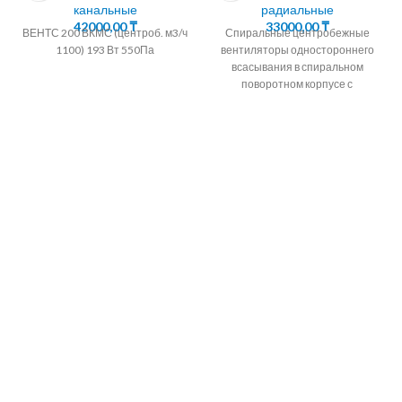
канальные
радиальные
42000,00
₸
33000,00
₸
ВЕНТС 200 ВКМС (центроб. м3/ч
Спиральные центробежные
1100) 193 Вт 550Па
вентиляторы одностороннего
всасывания в спиральном
поворотном корпусе с
крыльчаткой, установленной на
оси трехфазного асинхронного
двига рименение Приточно-
вытяжные