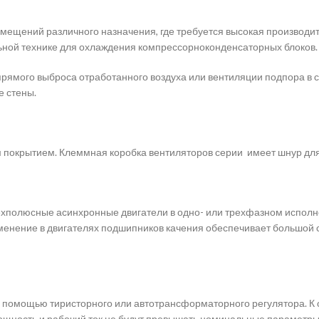
ещений различного назначения, где требуется высокая производит
льной технике для охлаждения компрессорноконденсаторных блоков.
 прямого выброса отработанного воздуха или вентиляции подпора в
е стены.
ым покрытием. Клеммная коробка вентиляторов серии имеет шнур дл
рехполюсные асинхронные двигатели в одно- или трехфазном испол
енение в двигателях подшипников качения обеспечивает большой сро
с помощью тиристорного или автотрансформаторного регулятора. К
мощность и рабочий ток не будут превышать номинальные параметры