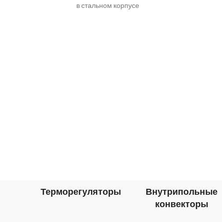
в стальном корпусе
производительностью до 22800 м3/ч
для установки в
Терморегуляторы
Внутрипольные
конвекторы