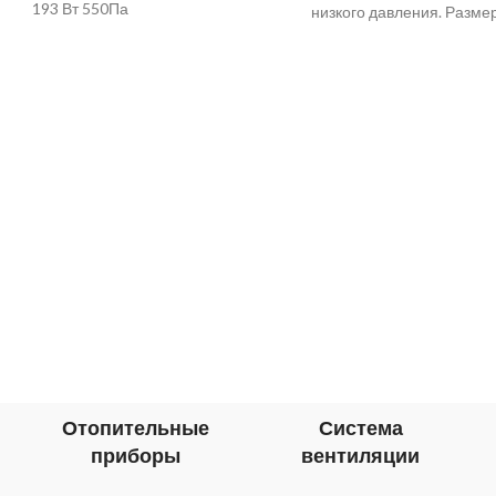
193 Вт 550Па
низкого давления. Разме
крепежным болтам 400-
Применение Вытяжные и при
вытяжные
Отопительные
Система
приборы
вентиляции