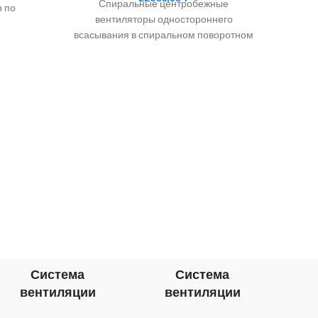
Спиральные центробежные
р по
вентиляторы одностороннего
400.
всасывания в спиральном поворотном
точно-
корпусе с крыльчаткой, установленной
на оси трехфазного асинхронного двига
рименение Приточно-вытяжные
Венти
Венти
в с
венти
темпе
Система
Система
вентиляции
вентиляции
в