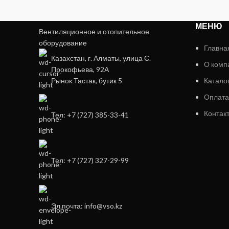
МЕНЮ
Вентиляционное и отопительное
оборудование
Главна
Казахстан, г. Алматы, улица С.
О комп
Прокофьева, 92А
Рынок Тастак, бутик 5
Катало
Оплата
Контак
Тел: +7 (727) 385-33-41
Тел: +7 (727) 327-29-99
Эл.почта: info@vso.kz