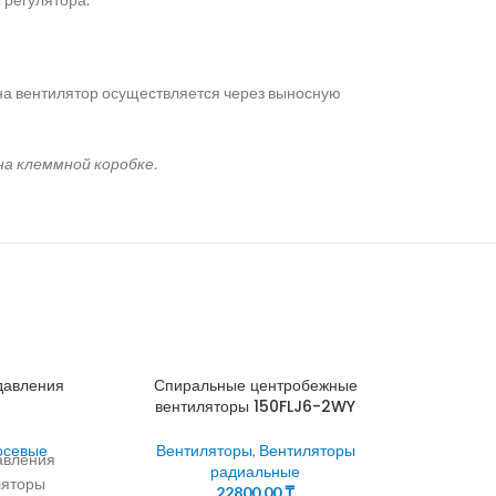
на вентилятор осуществляется через выносную
на клеммной коробке.
давления
Спиральные центробежные
вентиляторы 150FLJ6-2WY
осевые
Вентиляторы
,
Вентиляторы
авления
радиальные
ляторы
22800,00
₸