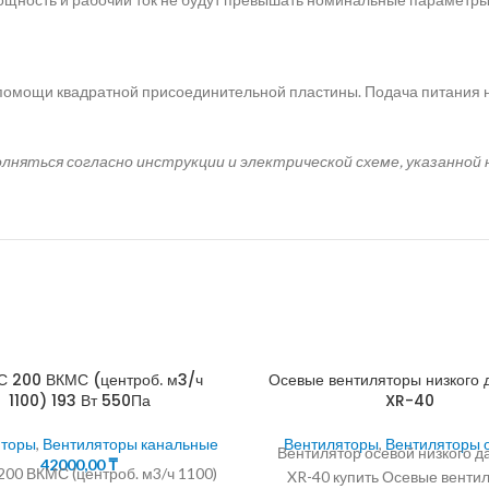
 помощи квадратной присоединительной пластины. Подача питания 
няться согласно инструкции и электрической схеме, указанной 
 200 ВКМС (центроб. м3/ч
Осевые вентиляторы низкого 
1100) 193 Вт 550Па
XR-40
яторы
,
Вентиляторы канальные
Вентиляторы
,
Вентиляторы 
Вентилятор осевой низкого д
42000,00
₸
00 ВКМС (центроб. м3/ч 1100)
XR-40 купить Осевые венти