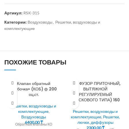
Артикул:
RSK-315
Категории:
Воздуховоды
,
Решетки, воздуховоды и
комплектующие
ПОХОЖИЕ ТОВАРЫ
Клапан обратный
ДИФФУЗОР ПРИТОЧНЫЙ,
«бабочка» (КОБ) ф 200
ВЫТЯЖНОЙ
оц.ст.
РЕГУЛИРУЕМЫЙ
(ДИСКОВОГО ТИПА) 160
Решетки, воздуховоды и
комплектующие
,
Решетки, воздуховоды и
Воздуховоды
комплектующие
,
Решетки,
6400,00
₸
лючки, диффузоры
Обратные клапаны КО
2300,00
₸