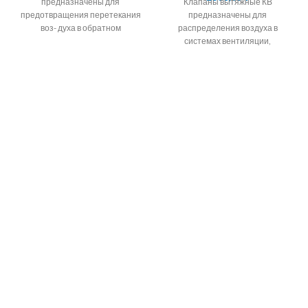
предназначены для
Клапаны вытяжные КВ
предотвращения перетекания
предназначены для
воз- духа в обратном
распределения воздуха в
направлении в системах
системах вентиляции,
вентиляции,
кондиционирования и
кондиционирования,
воздушного отопления
воздушного отопления, а также
помещений любых типов жилых
квартир, офисов,