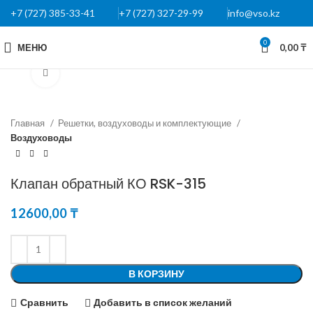
+7 (727) 385-33-41
+7 (727) 327-29-99
info@vso.kz
0
МЕНЮ
0,00
₸
Нажмите, чтобы увеличить
Главная
Решетки, воздуховоды и комплектующие
Воздуховоды
Клапан обратный КО RSK-315
12600,00
₸
В КОРЗИНУ
Сравнить
Добавить в список желаний