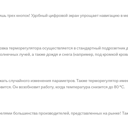
шь трех кнопок! Удобный цифровой экран упрощает навигацию в ме
новка терморегулятора осуществляется в стандартный подрозетник
лнечных лучей, а также дождя и снега (например, под кромкой кровл
ежать случайного изменения параметров. Также терморегулятор имее
вится. Он возобновит работу, когда температура снизится до 80 °С.
белями большинства производителей, представленных на рынке! Так