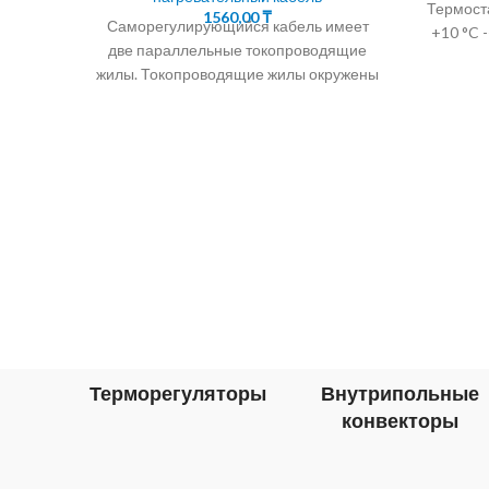
Термост
1560,00
₸
Саморегулирующийся кабель имеет
+10 °C
две параллельные токопроводящие
жилы. Токопроводящие жилы окружены
саморегулирующейся
полупроводниковой матрицей. Алмэкс
предлагает кабель
саморегулирующийся подогревающий
корейских
Терморегуляторы
Внутрипольные
конвекторы