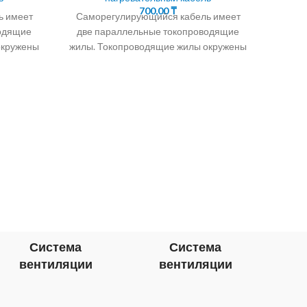
Тер
700,00
₸
ь имеет
Саморегулирующийся кабель имеет
водящие
две параллельные токопроводящие
Кабел
окружены
жилы. Токопроводящие жилы окружены
пол)
я
саморегулирующейся
Тер
цей.
полупроводниковой матрицей. В
П
ующийся
зимний период водостоки и
те
оков и
трубопроводы находятся в
цифр
нед
Система
Система
вентиляции
вентиляции
в