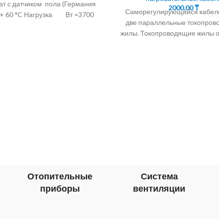
ат с датчиком пола (Германия
2000,00
₸
Саморегулирующийся кабел
 -+ 60 °C Нагрузка Вт =3700
две параллельные токопро
жилы. Токопроводящие жилы 
саморегулирующейс
полупроводниковой матри
24.30.40Вт/М Саморегулир
кабель для обогрева водост
Отопительные
Система
приборы
вентиляции