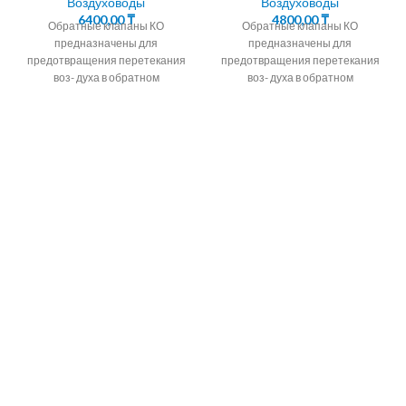
Воздуховоды
Воздуховоды
6400,00
₸
4800,00
₸
Обратные клапаны КО
Обратные клапаны КО
предназначены для
предназначены для
предотвращения перетекания
предотвращения перетекания
воз- духа в обратном
воз- духа в обратном
направлении в системах
направлении в системах
вентиляции,
вентиляции,
кондиционирования,
кондиционирования,
воздушного отопления, а также
воздушного отопления, а также