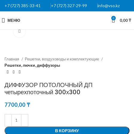
+7 (727) 385-33-41
+7 (727) 327-29-99
info@vso.kz
0
МЕНЮ
0,00
₸
Нажмите, чтобы увеличить
Главная
Решетки, воздуховоды и комплектующие
Решетки, лючки, диффузоры
ДИФФУЗОР ПОТОЛОЧНЫЙ ДП
четырехпоточный 300х300
7700,00
₸
В КОРЗИНУ