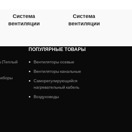
Система
Система
вентиляции
вентиляции
в
ПОПУЛЯРНЫЕ ТОВАРЫ
а (Теплый
Вентиляторы осевые
Вентиляторы канальные
риборы
Саморегулирующийся
нагревательный кабель
Воздуховоды