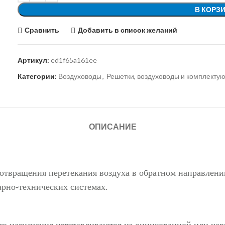
В КОРЗ
Сравнить
Добавить в список желаний
Артикул:
ed1f65a161ee
Категории:
Воздуховоды
,
Решетки, воздуховоды и комплекту
ОПИСАНИЕ
отвращения перетекания воздуха в обратном направлени
арно-технических системах.
о назначения изготавливаются из оцинкованной или черн