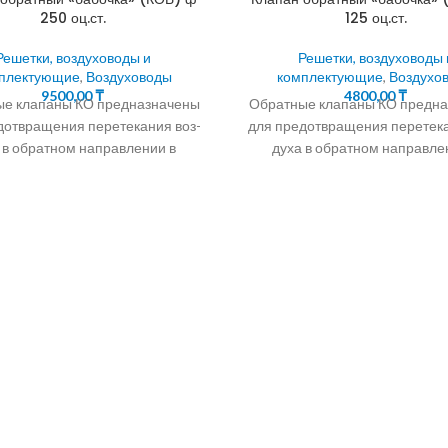
250 оц.ст.
125 оц.ст.
Решетки, воздуховоды и
Решетки, воздуховоды 
плектующие
,
Воздуховоды
комплектующие
,
Воздухо
9500,00
₸
4800,00
₸
е клапаны КО предназначены
Обратные клапаны КО предн
дотвращения перетекания воз-
для предотвращения перетека
 в обратном направлении в
духа в обратном направле
системах вентиляции,
системах вентиляции,
иционирования, воздушного
кондиционирования, возду
отопления, а также
отопления, а также