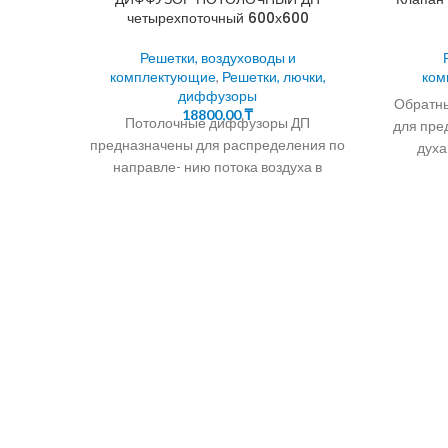
четырехпоточный 600х600
Решетки, воздуховоды и
комплектующие
,
Решетки, лючки,
ком
диффузоры
Обратны
18800,00
₸
Потолочные диффузоры ДП
для пре
предназначены для распределения по
духа
направле- нию потока воздуха в
системах вентиляции,
конд
кондиционирования и воздушно- го
отопления. КОНСТРУКЦИЯ