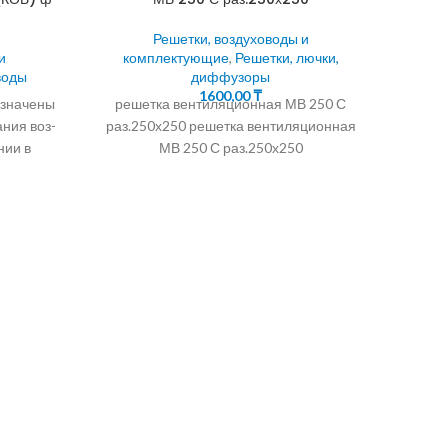
Решетки, воздуховоды и
и
комплектующие
,
Решетки, лючки,
воды
диффузоры
1600,00
₸
азначены
решетка вентиляционная МВ 250 С
ния воз-
раз.250х250 решетка вентиляционная
нии в
МВ 250 С раз.250х250
шного
М
ко
венти