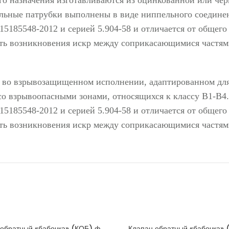
тельные патрубки выполнены в виде ниппельного соедин
-15185548-2012 и серией 5.904-58 и отличается от обще
ь возникновения искр между соприкасающимися частями
 во взрывозащищенном исполнении, адаптированном для
о взрывоопасными зонами, относящихся к классу В1-В
-15185548-2012 и серией 5.904-58 и отличается от обще
ь возникновения искр между соприкасающимися частями
 обратный «бабочка» (КОБ) ф
Клапан обратный «бабочка» 