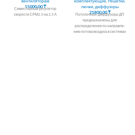
вентиляторам
комплектующие
,
Решетки,
15000,00
₸
лючки, диффузоры
Симисторный регулятор
21800,00
₸
скорости СРМ2.5 на 2,5 А
Потолочные диффузоры ДП
предназначены для
распределения по направле-
нию потока воздуха в системах
вентиляции,
кондиционирования и
воздушно- го отопления.
КОНСТРУКЦИЯ