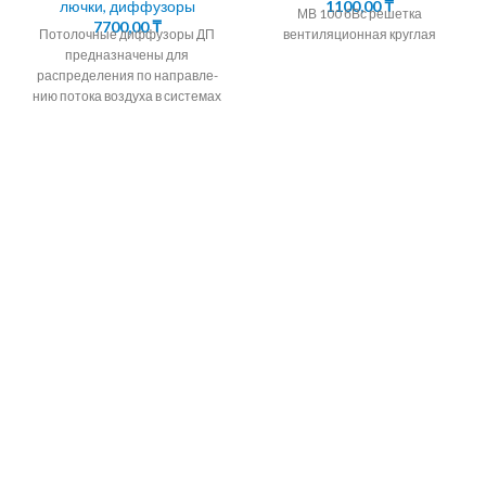
лючки, диффузоры
1100,00
₸
МВ 100 бВс решетка
7700,00
₸
Потолочные диффузоры ДП
вентиляционная круглая
предназначены для
распределения по направле-
нию потока воздуха в системах
вентиляции,
кондиционирования и
воздушно- го отопления.
КОНСТРУКЦИЯ