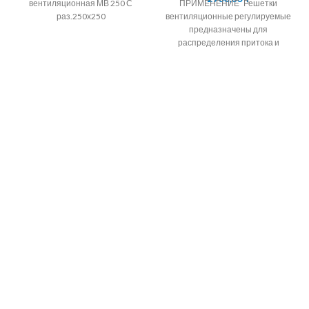
вентиляционная МВ 250 С
ПРИМЕНЕНИЕ Решетки
раз.250х250
вентиляционные регулируемые
предназначены для
распределения притока и
вытяжки воздуха в системах
вентиляции,
кондиционирования и
воздушного отопления
помещений