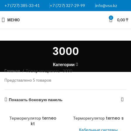
+7 (727) 385-33-41
+7 (727) 327-29-99
info@vso.kz
0
МЕНЮ
0,00
₸
3000
Категории
Главная
Товар мощность
3000
Представлено 5 товаров
Показать боковую панель
Терморегулятор terneo
Терморегулятор terneo s
kt
Кабельные системы