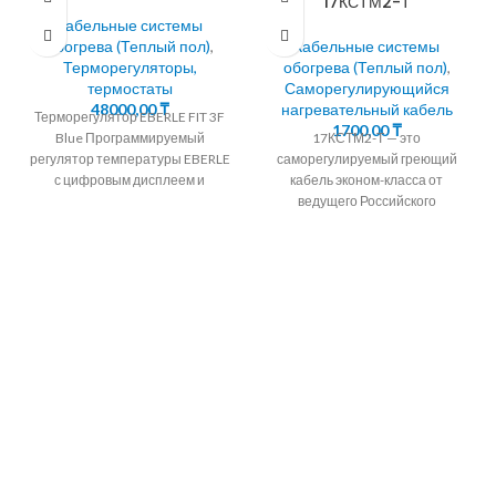
17КСТМ2-Т
Кабельные системы
обогрева (Теплый пол)
,
Кабельные системы
Терморегуляторы,
обогрева (Теплый пол)
,
термостаты
Саморегулирующийся
48000,00
₸
нагревательный кабель
Терморегулятор EBERLE FIT 3F
1700,00
₸
Blue Программируемый
17КСТМ2-Т — это
регулятор температуры EBERLE
саморегулируемый греющий
с цифровым дисплеем и
кабель эконом-класса от
таймером на неделю.
ведущего Российского
Терморегулятор EBERLE
производителя "ССТ"
Программируемый регулятор
(Специальные системы и
технологии). Производителю
удалось существенно снизить