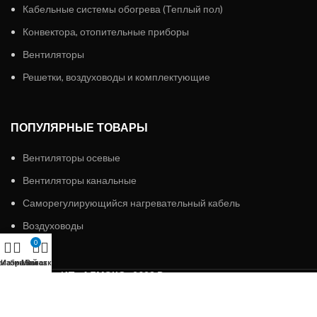
Кабельные системы обогрева (Теплый пол)
Конвектора, отопительные приборы
Вентиляторы
Решетки, воздуховоды и комплектующие
ПОПУЛЯРНЫЕ ТОВАРЫ
Вентиляторы осевые
Вентиляторы канальные
Саморегулирующийся нагревательный кабель
Воздуховоды
0
агазин
Избранное
Мой аккаунт
Заказ
ИП «АЛМЭКС»
2023 Все права защищены